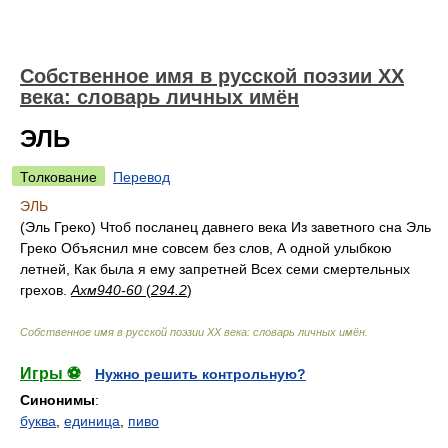
Собственное имя в русской поэзии XX
века: словарь личных имён
ЭЛЬ
Толкование
Перевод
ЭЛЬ
(Эль Греко) Чтоб посланец давнего века Из заветного сна Эль
Греко Объяснил мне совсем без слов, А одной улыбкою
летней, Как была я ему запретней Всех семи смертельных
грехов.
Ахм940-60
(
294.2
)
Собственное имя в русской поэзии XX века: словарь личных имён
.
Игры ⚽
Нужно решить контрольную?
Синонимы
:
буква
,
единица
,
пиво