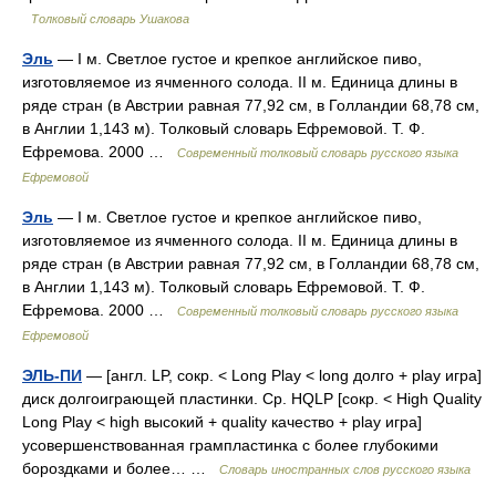
Толковый словарь Ушакова
Эль
— I м. Светлое густое и крепкое английское пиво,
изготовляемое из ячменного солода. II м. Единица длины в
ряде стран (в Австрии равная 77,92 см, в Голландии 68,78 см,
в Англии 1,143 м). Толковый словарь Ефремовой. Т. Ф.
Ефремова. 2000 …
Современный толковый словарь русского языка
Ефремовой
Эль
— I м. Светлое густое и крепкое английское пиво,
изготовляемое из ячменного солода. II м. Единица длины в
ряде стран (в Австрии равная 77,92 см, в Голландии 68,78 см,
в Англии 1,143 м). Толковый словарь Ефремовой. Т. Ф.
Ефремова. 2000 …
Современный толковый словарь русского языка
Ефремовой
ЭЛЬ-ПИ
— [англ. LP, сокр. < Long Play < long долго + play игра]
диск долгоиграющей пластинки. Ср. HQLP [сокр. < High Quality
Long Play < high высокий + quality качество + play игра]
усовершенствованная грампластинка с более глубокими
бороздками и более… …
Словарь иностранных слов русского языка