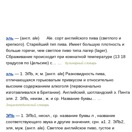
эль
— (англ. ale) Ale. сорт английского пива (светлого и
крепкого). Старейший тип пива. Имеет большую плотность и
больше горечи, чем светлое пиво типа лагер (lager).
Сбраживание происходит при комнатной температуре (13 18
градусов по Цельсию) с… …
Кулинарный словарь
эль
— 1. ЭЛЬ, я; м. [англ. ale] Разновидность пива,
отличающаяся горьковатым привкусом и относительно
высоким содержанием алкоголя (первоначально
изготавливался в Британии). Английский, шотландский э. Пинта
эля. 2. ЭЛЬ, неизм.; ж. и ср. Название буквы… …
Энциклопедический словарь
ЭЛЬ
— 1. ЭЛЬ1, нескл., ср. название буквы л , название
соответствующего звука и другие значения; срн. а1. 2. ЭЛЬ2,
эля, муж. (англ. ale). Светлое английское пиво, густое и