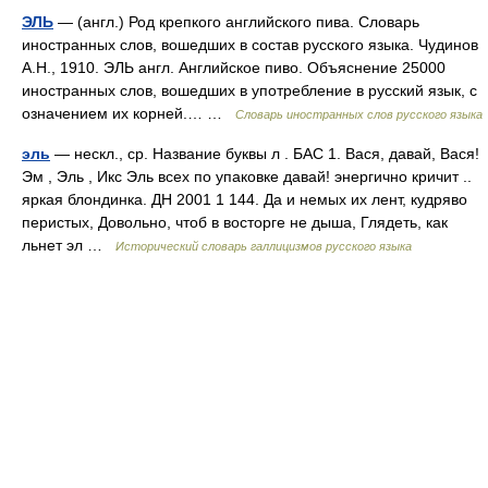
ЭЛЬ
— (англ.) Род крепкого английского пива. Словарь
иностранных слов, вошедших в состав русского языка. Чудинов
А.Н., 1910. ЭЛЬ англ. Английское пиво. Объяснение 25000
иностранных слов, вошедших в употребление в русский язык, с
означением их корней.… …
Словарь иностранных слов русского языка
эль
— нескл., ср. Название буквы л . БАС 1. Вася, давай, Вася!
Эм , Эль , Икс Эль всех по упаковке давай! энергично кричит ..
яркая блондинка. ДН 2001 1 144. Да и немых их лент, кудряво
перистых, Довольно, чтоб в восторге не дыша, Глядеть, как
льнет эл …
Исторический словарь галлицизмов русского языка